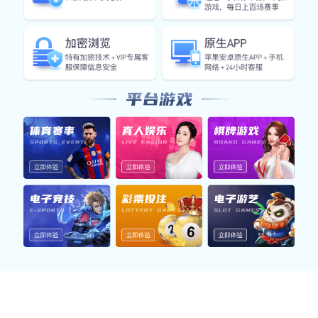
这种认可不仅对于奥登个人意义重大，也反映了体育
界的一种宽容态度。运动员们都可能遭遇挫折，而能
够在困难中坚持和努力，是值得尊重和肯定的品质。
因此，杜兰特的话语成为了奥登心灵深处的一剂良
药，让他重新找回自信。
2、回顾曾经的重要机会
每一个运动员都希望能抓住机会，而对于奥登来说，
他曾经有过很多改变命运的机会。然而，由于频繁受
伤，这些机会似乎总是在指尖溜走。例如，在他的新
秀赛季，他原本可以展现出自己强大的内线统治力，
但因为脚踝受伤缺席了大部分比赛。
除了身体上的挑战之外，心理压力也是一大阻碍。媒