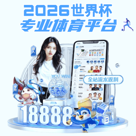
注册入口
EMC易倍官网
—— 比赛