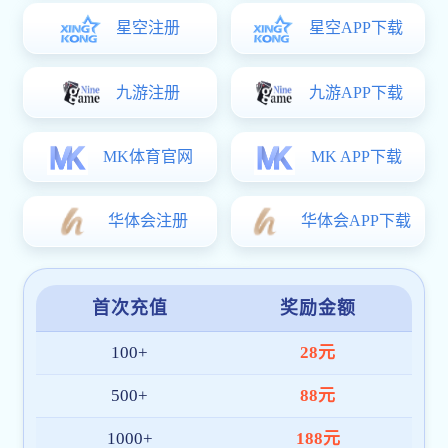
全能得分能力与超远三分绝技
在近期的比赛中，年轻球员文班展现出了惊人的篮球
天赋和全能的得分能力。他不仅砍下了41分，还抢下
了24个篮板，成为赛场上的绝对焦点。魔术师约翰逊
对此表现给予了高度赞扬，认为文班在比赛中的超远
三分投射以及全面的进攻手段使得他成为未来篮球界
的超级明星。本篇文章将从四个方面详细分析文班的
卓越表现，包括他的得分能力、篮板能力、外线投射
技巧以及在比赛中的影响力，旨在深入探讨这位年轻
球员如何在短时间内赢得广泛的认可与尊重。
1、全能得分能力