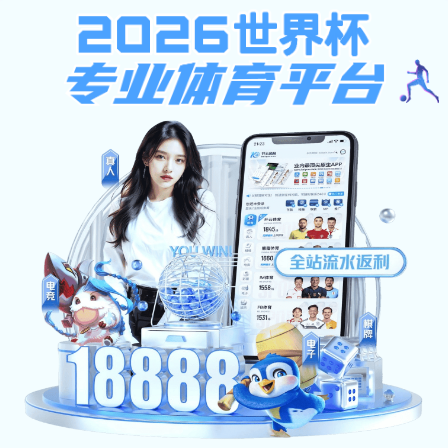
注册入口
EMC易倍官网
—— 比赛